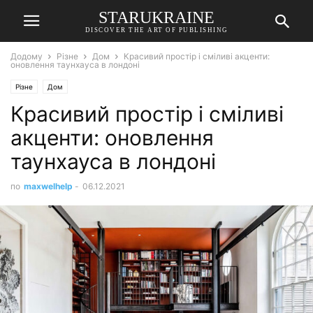
STARUKRAINE
DISCOVER THE ART OF PUBLISHING
Додому
Різне
Дом
Красивий простір і сміливі акценти:
оновлення таунхауса в лондоні
Різне
Дом
Красивий простір і сміливі
акценти: оновлення
таунхауса в лондоні
по
maxwelhelp
-
06.12.2021