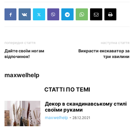
попередня стаття
наступна стаття
Дайте своїм ногам
Викрасти екскаватор за
відпочинок!
три хвилини
maxwelhelp
СТАТТІ ПО ТЕМІ
Декор в скандинавському стилі
своїми руками
maxwelhelp
-
28.12.2021