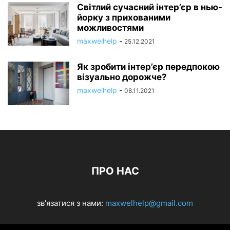
Світлий сучасний інтер’єр в нью-
йорку з прихованими
можливостями
maxwelhelp
-
25.12.2021
Як зробити інтер’єр передпокою
візуально дорожче?
maxwelhelp
-
08.11.2021
ПРО НАС
зв'язатися з нами:
maxwelhelp@gmail.com