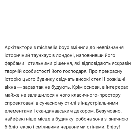
Архітектори з michaelis boyd змінили до невпізнання
історичний таунхаус в лондоні, наповнивши його
фарбами і стильними рішення, які відповідають яскравій
творчій особистості його господаря. Про прекрасну
історію цього будинку свідчать високі стелі і розкішні
вікна — зараз так не будують. Крім основи, в інтер’єрах
майже не залишилося нічого класичного-простору
спроектовані в сучасному стилі з індустріальними
елементами і скандинавським декором. Безумовно,
найефектніше місце в будинку-робоча зона зі значною
бібліотекою і сміливими червоними стінами. Enjoy!