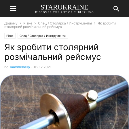
STARUKRAINE
DISCOVER THE ART OF PUBLISHING
Додому
Різне
Спец / Столярка / Инструменты
Як зробити
столярний розмічальний рейсмус
Різне
Спец / Столярка / Инструменты
Як зробити столярний
розмічальний рейсмус
по
maxwelhelp
-
02.12.2021