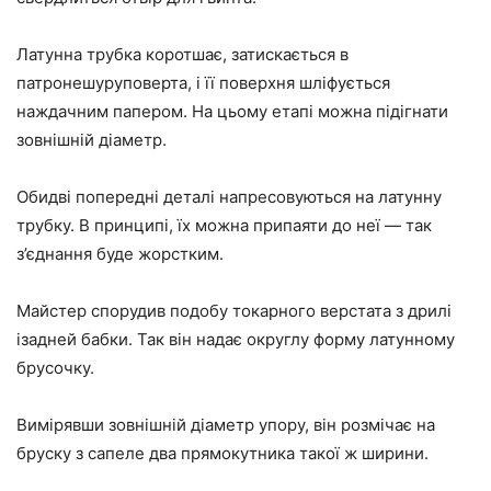
Латунна трубка коротшає, затискається в
патронешуруповерта, і її поверхня шліфується
наждачним папером. На цьому етапі можна підігнати
зовнішній діаметр.
Обидві попередні деталі напресовуються на латунну
трубку. В принципі, їх можна припаяти до неї — так
з’єднання буде жорстким.
Майстер спорудив подобу токарного верстата з дрилі
ізадней бабки. Так він надає округлу форму латунному
брусочку.
Вимірявши зовнішній діаметр упору, він розмічає на
бруску з сапеле два прямокутника такої ж ширини.