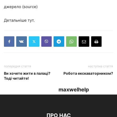
джерело (source)
Детальніше тут.
попередня стаття
наступна стаття
Ви хочете жити в палаці?
Робота екскаваторником?
Тоді читайте!
maxwelhelp
ПРО НАС