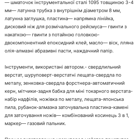
— шматочок інструментальної сталі 1095 товщиною 3-4
мм— латунна трубка з внутрішнім діаметром 8 мм,
латунна заглушка, пластина— напрямна лінійка,
дисковий ніж для розмічального рейсмуса— гвинти з
накаткою— гвинти з потайною головкою-
двокомпонентний епоксидний клей, масло— віск, лляна
олія-алмазні абразивні пасти, наждачний папір.
Інструменти, використані автором.- свердлильний
верстат, шуруповерт-верстатні лещата-свердла по
металу, зенковка-свердла форстнера-автоматичний
керн, мітчики-задня бабка для міні токарного верстата-
набір надфілів, ножівка по металу, лещата-японська
пила, рубанок-алмазна заточувальна пластина-камені
для заточування ножів— комбінований косинець 3 в 1,
маркер— газовий пальник.