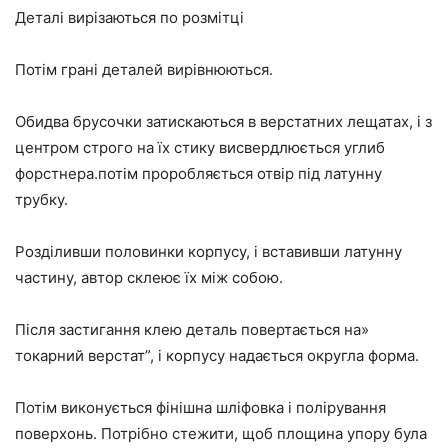
Деталі вирізаються по розмітці
Потім грані деталей вирівнюються.
Обидва брусочки затискаються в верстатних лещатах, і з
центром строго на їх стику висвердлюється углиб
форстнера.потім проробляється отвір під латунну
трубку.
Розділивши половинки корпусу, і вставивши латунну
частину, автор склеює їх між собою.
Після застигання клею деталь повертається на»
токарний верстат”, і корпусу надається округла форма.
Потім виконується фінішна шліфовка і полірування
поверхонь. Потрібно стежити, щоб площина упору була