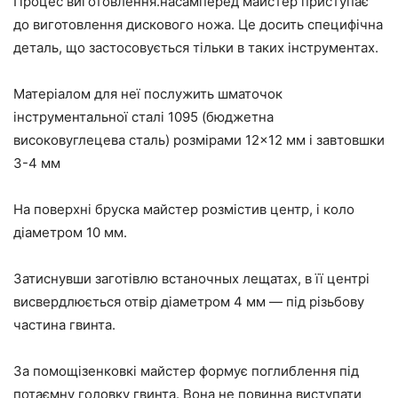
Процес виготовлення.насамперед майстер приступає
до виготовлення дискового ножа. Це досить специфічна
деталь, що застосовується тільки в таких інструментах.
Матеріалом для неї послужить шматочок
інструментальної сталі 1095 (бюджетна
високовуглецева сталь) розмірами 12×12 мм і завтовшки
3-4 мм
На поверхні бруска майстер розмістив центр, і коло
діаметром 10 мм.
Затиснувши заготівлю встаночных лещатах, в її центрі
висвердлюється отвір діаметром 4 мм — під різьбову
частина гвинта.
За помощізенковкі майстер формує поглиблення під
потаємну головку гвинта. Вона не повинна виступати