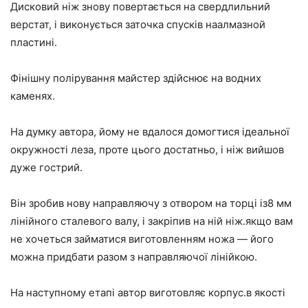
Дисковий ніж знову повертається на свердлильний
верстат, і виконується заточка спусків наалмазной
пластині.
Фінішну полірування майстер здійснює на водних
каменях.
На думку автора, йому не вдалося домогтися ідеальної
окружності леза, проте цього достатньо, і ніж вийшов
дуже гострий.
Він зробив нову направляючу з отвором на торці із8 мм
лінійного сталевого валу, і закріпив на ній ніж.якщо вам
не хочеться займатися виготовленням ножа — його
можна придбати разом з направляючої лінійкою.
На наступному етапі автор виготовляє корпус.в якості