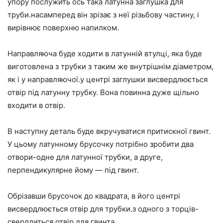
упору послужить ось така латунна заглушка для
труби.насамперед він зрізає з неї різьбову частину, і
вирівнює поверхню напилком.
Направляюча буде ходити в латунній втулці, яка буде
виготовлена з трубки з таким же внутрішнім діаметром,
як і у направляючої.у центрі заглушки висвердлюється
отвір під латунну трубку. Вона повинна дуже щільно
входити в отвір.
В наступну деталь буде вкручуватися притискної гвинт.
У цьому латунному брусочку потрібно зробити два
отвори-одне для латунної трубки, а друге,
перпендикулярне йому — під гвинт.
Обрізавши брусочок до квадрата, в його центрі
висвердлюється отвір для трубки.з одного з торців-
свердлиться отвір для гвинта.