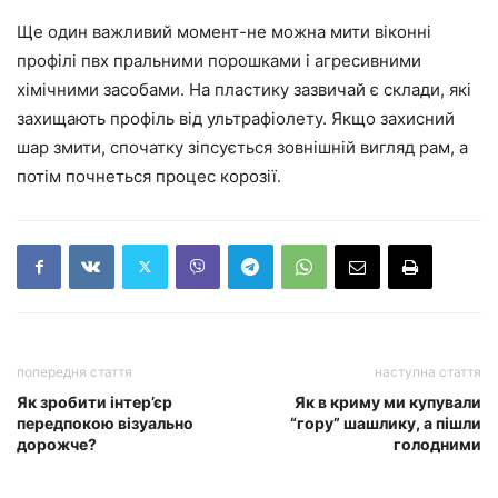
Ще один важливий момент-не можна мити віконні
профілі пвх пральними порошками і агресивними
хімічними засобами. На пластику зазвичай є склади, які
захищають профіль від ультрафіолету. Якщо захисний
шар змити, спочатку зіпсується зовнішній вигляд рам, а
потім почнеться процес корозії.
попередня стаття
наступна стаття
Як зробити інтер’єр
Як в криму ми купували
передпокою візуально
“гору” шашлику, а пішли
дорожче?
голодними