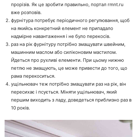
прорізів. Як це зробити правильно, портал rmnt.ru
вже розповів.
фурнітура потребує періодичного регулювання, щоб
на якийсь конкретний елемент не припадало
надмірне навантаження і не було перекосів.
раз на рік фурнітуру потрібно змащувати швейним,
машинним маслом або силіконовим мастилом.
Йдеться про рухливі елементи. При цьому нижню
петлю не змащують, це може привести до того, що
рама перекоситься.
ущільнювач теж потрібно змащувати раз на рік, він
пересихає і псується. Міняти ущільнювач, який
першим виходить з ладу, доведеться приблизно раз в
10 років.