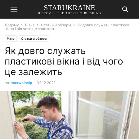
STARUKRAINE
DISCOVER THE ART OF PUBLISHING
Додому
Різне
Статьи и обзоры
Як довго служать пластикові
вікна і від чого це залежить
Різне
Статьи и обзоры
Як довго служать
пластикові вікна і від чого
це залежить
по
maxwelhelp
-
02.12.2021