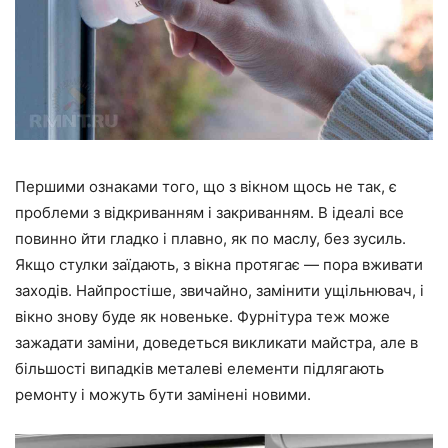
Першими ознаками того, що з вікном щось не так, є
проблеми з відкриванням і закриванням. В ідеалі все
повинно йти гладко і плавно, як по маслу, без зусиль.
Якщо стулки заїдають, з вікна протягає — пора вживати
заходів. Найпростіше, звичайно, замінити ущільнювач, і
вікно знову буде як новеньке. Фурнітура теж може
зажадати заміни, доведеться викликати майстра, але в
більшості випадків металеві елементи підлягають
ремонту і можуть бути замінені новими.