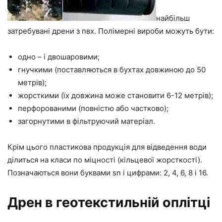
найбільш
затребувані дрени з пвх. Полімерні вироби можуть бути:
одно – і двошаровими;
гнучкими (поставляються в бухтах довжиною до 50
метрів);
жорсткими (їх довжина може становити 6-12 метрів);
перфорованими (повністю або частково);
загорнутими в фільтруючий матеріал.
Крім цього пластикова продукція для відведення води
ділиться на класи по міцності (кільцевої жорсткості).
Позначаються вони буквами sn і цифрами: 2, 4, 6, 8 і 16.
Дрен в геотекстильній оплітці