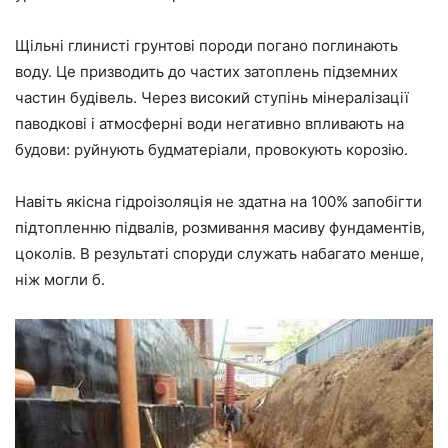
Щільні глинисті грунтові породи погано поглинають
воду. Це призводить до частих затоплень підземних
частин будівель. Через високий ступінь мінералізації
паводкові і атмосферні води негативно впливають на
будови: руйнують будматеріали, провокують корозію.
Навіть якісна гідроізоляція не здатна на 100% запобігти
підтопленню підвалів, розмивання масиву фундаментів,
цоколів. В результаті споруди служать набагато менше,
ніж могли б.