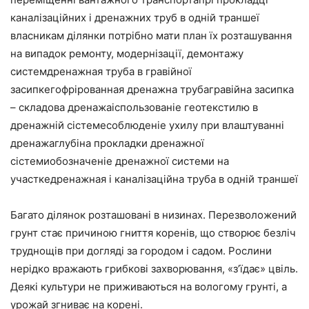
каналізаційних і дренажних труб в одній траншеї
власникам ділянки потрібно мати план їх розташування
на випадок ремонту, модернізації, демонтажу
системдренажная труба в гравійної
засипкегофрірованная дренажна трубагравійна засипка
– складова дренажаіспользованіе геотекстилю в
дренажній сістемесоблюденіе ухилу при влаштуванні
дренажаглубіна прокладки дренажної
сістемиобозначеніе дренажної системи на
участкедренажная і каналізаційна труба в одній траншеї
Багато ділянок розташовані в низинах. Перезволожений
грунт стає причиною гниття коренів, що створює безліч
труднощів при догляді за городом і садом. Рослини
нерідко вражають грибкові захворювання, «з’їдає» цвіль.
Деякі культури не приживаються на вологому грунті, а
урожай згниває на корені.