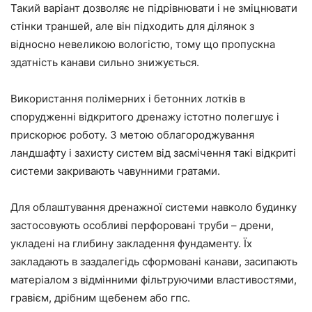
Такий варіант дозволяє не підрівнювати і не зміцнювати
стінки траншей, але він підходить для ділянок з
відносно невеликою вологістю, тому що пропускна
здатність канави сильно знижується.
Використання полімерних і бетонних лотків в
спорудженні відкритого дренажу істотно полегшує і
прискорює роботу. З метою облагороджування
ландшафту і захисту систем від засмічення такі відкриті
системи закривають чавунними гратами.
Для облаштування дренажної системи навколо будинку
застосовують особливі перфоровані труби – дрени,
укладені на глибину закладення фундаменту. Їх
закладають в заздалегідь сформовані канави, засипають
матеріалом з відмінними фільтруючими властивостями,
гравієм, дрібним щебенем або гпс.