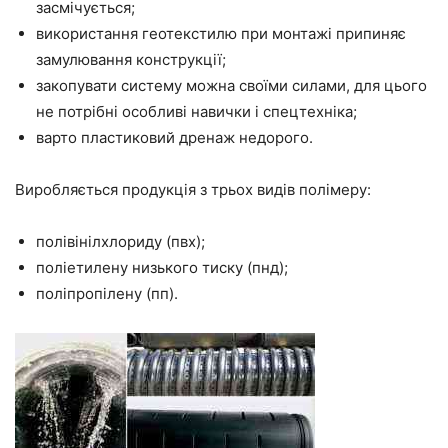
засмічується;
використання геотекстилю при монтажі припиняє
замулювання конструкції;
закопувати систему можна своїми силами, для цього
не потрібні особливі навички і спецтехніка;
варто пластиковий дренаж недорого.
Виробляється продукція з трьох видів полімеру:
полівінілхлориду (пвх);
поліетилену низького тиску (пнд);
поліпропілену (пп).