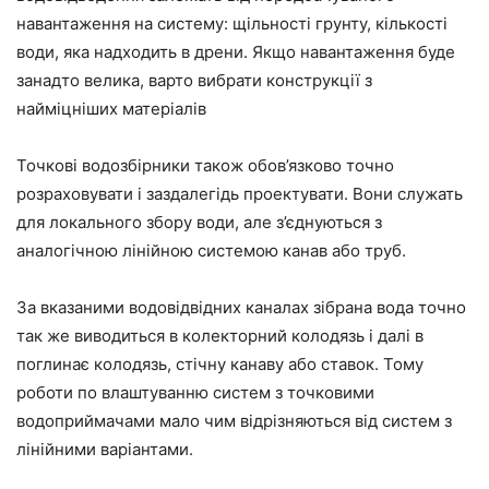
навантаження на систему: щільності грунту, кількості
води, яка надходить в дрени. Якщо навантаження буде
занадто велика, варто вибрати конструкції з
найміцніших матеріалів
Точкові водозбірники також обов’язково точно
розраховувати і заздалегідь проектувати. Вони служать
для локального збору води, але з’єднуються з
аналогічною лінійною системою канав або труб.
За вказаними водовідвідних каналах зібрана вода точно
так же виводиться в колекторний колодязь і далі в
поглинає колодязь, стічну канаву або ставок. Тому
роботи по влаштуванню систем з точковими
водоприймачами мало чим відрізняються від систем з
лінійними варіантами.