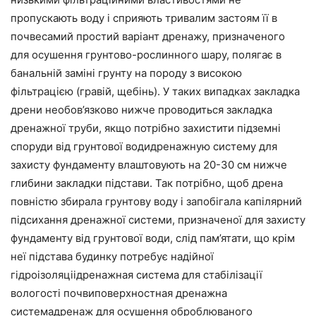
пропускають воду і сприяють тривалим застоям її в
почвесамий простий варіант дренажу, призначеного
для осушення грунтово-рослинного шару, полягає в
банальній заміні грунту на породу з високою
фільтрацією (гравій, щебінь). У таких випадках закладка
дрени необов’язково нижче проводиться закладка
дренажної труби, якщо потрібно захистити підземні
споруди від грунтової водидренажную систему для
захисту фундаменту влаштовують на 20-30 см нижче
глибини закладки підстави. Так потрібно, щоб дрена
повністю збирала грунтову воду і запобігала капілярний
підсихання дренажної системи, призначеної для захисту
фундаменту від грунтової води, слід пам’ятати, що крім
неї підстава будинку потребує надійної
гідроізоляціідренажная система для стабілізації
вологості почвиповерхностная дренажна
системадренаж для осушення оброблюваного