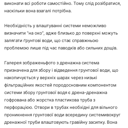
виконати всі роботи самостійно. Тому слід розібратися,
наскільки вона взагалі потрібна.
Необхідність у влаштуванні системи неможливо
визначити “на око”, адже близько до поверхні можуть
залягати ґрунтові води, що стає справжньою
проблемою лише під час паводків або сильних дощів.
Галерея зображеньфото з дренажна система
призначена для збору і відведення грунтової води, що
накопичується у верхніх шарах через низькі
фільтраційних якостей породосновним компонентом
системи збору грунтової водя є дрена-дренажна
гофрована або жорстка пластикова труба з
перфорацією. Отвори в трубах необхідні для вільного
проникнення грунтової води всередину системивокруг
дренажної труби влаштовують гравійну засипку. Вона