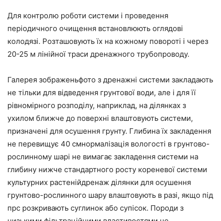
Для контролю роботи системи і проведення
періодичного очищення встановлюють оглядові
колодязі. Розташовують їх на кожному повороті і через
20-25 м лінійної траси дренажного трубопроводу.
Галерея зображеньфото з дренажні системи закладають
не тільки для відведення грунтової води, але і для її
рівномірного розподілу, наприклад, на ділянках з
ухилом ближче до поверхні влаштовують системи,
призначені для осушення грунту. Глибина їх закладення
не перевищує 40 смнормалізація вологості в грунтово-
рослинному шарі не вимагає закладення системи на
глибину нижче стандартного росту кореневої системи
культурних растенійдренаж ділянки для осушення
грунтово-рослинного шару влаштовують в разі, якщо під
прс розкривають суглинок або супісок. Породи з
низькими фільтраційними властивостями не