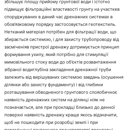
збільшує площу прийому грунтової води і істотно
підвищує фільтраційні властивості грунту на участкев
споруджуваних в даний час дренажних системах в
обов’язковому порядку застосовується геотекстиль.
Нетканий матеріал потрібен для фільтрації води, що
збирається системою, і для захисту трубопроводу від
засміченіяв пристрої дренажу дотримується принцип
формування ухилу, який потрібно для стимуляції
мимовільного стоку води до об’єктів розвантаження
зібраної водиглубіна закладення дренажної труби
залежить від вирішуваних системою завдань (осушення
ділянки або захисту фундаменту) і від глибини
розташування обводненого грунтового слояобичноє
наявність дренажних систем на ділянці ніяк не
позначається, але при прокладці близько до денної
поверхні наявність дренажу краще якось відзначити,
щоб не пошкодити при розробці землі і при
переміщенні вантажного транспортапрі прокладці