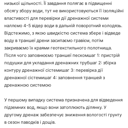
низької щільності. Її завдання полягає в підвищенні
обсягу збору води, тут не використовуються її ізоляційні
властивості для перевірки дії дренажної системи
наллємо 4-5 відер води в дальній поворотний колодязь.
Відстежимо, з якою швидкістю система збере і відведе
воду в траншеї дрени засипаємо гравієм, потім
закриваємо їх краями геотекстильного полотнища.
Після чого заповнюємо траншеї пескомшаг 1: пристрій
подушки для укладання дренажних трубшаг 2: збірка
контуру дренажної сістемишаг 3: перевірка дії
дренажної сістемишаг 4: заповнення траншей з
дренажною системою
У першому випадку система призначена для відведення
підземних вод, якщо вони затоплюють ділянку. У
другому дренаж забезпечує зниження вологості грунту
в сезон паводків і дощів.