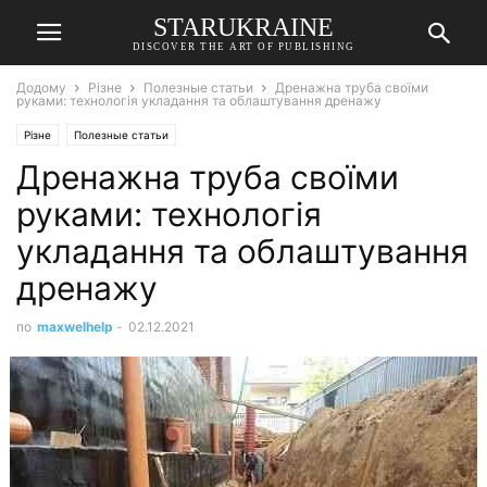
STARUKRAINE
DISCOVER THE ART OF PUBLISHING
Додому
Різне
Полезные статьи
Дренажна труба своїми
руками: технологія укладання та облаштування дренажу
Різне
Полезные статьи
Дренажна труба своїми
руками: технологія
укладання та облаштування
дренажу
по
maxwelhelp
-
02.12.2021