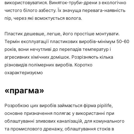
використовуватися. Виняток-труби-дрени з екологічно
чистого білого азбесту. Їх значуща перевага-наявність
пір, через які всмоктується волога.
Пластик дешевше, легше, його простіше монтувати.
Термін експлуатації пластикових виробів-мінімум 50-60
років, вони нечутливі до перепадів температур і
агресивних хімічних домішок. Розрізняють кілька
різновидів полімерних виробів. Коротко
охарактеризуємо
«прагма»
Розробкою цих виробів займається фірма pipilife,
основне призначення полягає у використанні при
облаштуванні зливових каналізацій, для комунального
та промислового дренажу, облаштування стоків в