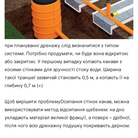
при плануванні дренажу слід визначитися з типом
системи. Потрібно продумати, чи буде вона відкритою
або закритою. У першому випадку копають канави з
косими стінками для зручності стоку води. Ширина
такої траншеї зазвичай становить 0,5 м, а копають її на
глибину 0,7 м (+)
Щоб вирішити проблемуОсипання стінок канав, можна
використовувати метод відсипання щебенем: на дно
укладають матеріал великої фракції, а поверх – дрібної,
після чого всю дренажну подушку покривають дерном.