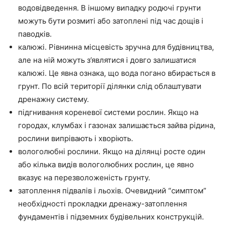
водовідведення. В іншому випадку родючі грунти
можуть бути розмиті або затоплені під час дощів і
паводків.
калюжі. Рівнинна місцевість зручна для будівництва,
але на ній можуть з’являтися і довго залишатися
калюжі. Це явна ознака, що вода погано вбирається в
грунт. По всій території ділянки слід облаштувати
дренажну систему.
підгнивання кореневої системи рослин. Якщо на
городах, клумбах і газонах залишається зайва рідина,
рослини випрівають і хворіють.
вологолюбні рослини. Якщо на ділянці росте один
або кілька видів вологолюбних рослин, це явно
вказує на перезволоженість грунту.
затоплення підвалів і льохів. Очевидний “симптом”
необхідності прокладки дренажу-затоплення
фундаментів і підземних будівельних конструкцій.