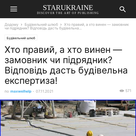
STARUKRAINE
DISCOVER THE ART OF PUBLISHING
Додому
Будівельний шлюб
Хто правий, а хто винен — замовник
чи підрядник? Відповідь дасть будівельна...
Будівельний шлюб
Хто правий, а хто винен —
замовник чи підрядник?
Відповідь дасть будівельна
експертиза!
571
по
maxwelhelp
-
07.11.2021