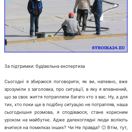
За підтримки: будівельна експертиза
Сьогодні я збираюся поговорити, як ви, напевно, вже
зрозуміли з заголовка, про ситуації, в яку я впевнений,
що за своє життя потрапляли багато хто з вас. Ну, а для
тих, хто поки ще в подібну ситуацію не потрапляв, наша
сьогоднішня розмова, я сподіваюся, стане корисним
уроком на майбутнє. Адже далекоглядні люди воліють
вчитися на помилках інших? Чи Не правда? 🙂 Втім, тут,