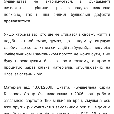
будівництва не витримуються, в фундаменті
виявляються тріщини, цегляна кладка виконана
неякісно, так і інші видимі будівельні дефекти
проявляються.
Якщо хтось із вас, хто ще не стикався в своєму житті з
подібною проблемою, думає, що я надміру «згущую
фарби» і що конфліктних ситуацій на будмайданчику між
будівельником і замовником просто не може бути, я не
буду переконувати його в протилежному, а просто
процитую зараз кілька матеріалів, опублікованих на
блозі за останній рік.
Матеріал від 13.01.2009. Цитата: «Будівельна фірма
Russanov Group OÜ, виконавши в 2006 році роботи
загальною вартістю 150 мільйонів крон, змушена ось
вже другий рік судитися з замовником робіт – відомим
виробником пельменів – компанією UVIC AS через