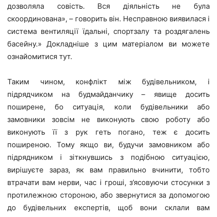
дозволяла совість. Вся діяльність не була
скоординована», – говорить він. Несправною виявилася і
система вентиляції їдальні, спортзалу та роздягалень
басейну.» Докладніше з цим матеріалом ви можете
ознайомитися тут.
Таким чином, конфлікт між будівельником, і
підрядчиком на будмайданчику – явище досить
поширене, бо ситуація, коли будівельники або
замовники зовсім не виконують свою роботу або
виконують її з рук геть погано, теж є досить
поширеною. Тому якщо ви, будучи замовником або
підрядником і зіткнувшись з подібною ситуацією,
вирішуєте зараз, як вам правильно вчинити, тобто
втрачати вам нерви, час і гроші, з’ясовуючи стосунки з
протилежною стороною, або звернутися за допомогою
до будівельних експертів, щоб вони склали вам