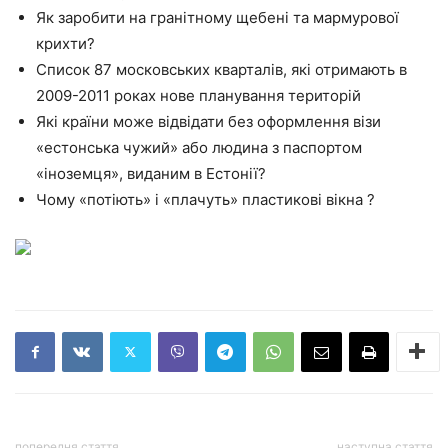
Як заробити на гранітному щебені та мармурової
крихти?
Список 87 московських кварталів, які отримають в
2009-2011 роках нове планування територій
Які країни може відвідати без оформлення візи
«естонська чужий» або людина з паспортом
«іноземця», виданим в Естонії?
Чому «потіють» і «плачуть» пластикові вікна ?
попередня стаття
наступна стаття