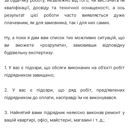
за будь-яку роботу, незалежно від того, чи вистачить їм
кваліфікації, досвіду та технічної оснащеності, а ось
результат цієї роботи часто виявляється дуже
плачевним, як для замовника, так і для них самих.
Ну, а поки я дам вам список тих можливих ситуацій, що
ви зможете «розрулити», замовивши відповідну
будівельну експертизу:
1. У вас є підозри, що обсяги виконаних на об’єкті робіт
підрядником завищено;
2. У вас є підозри, що ряд робіт, пред’явлених
підрядником до оплати, насправді їм не виконувався.
3. Найнятий вами підрядник неякісно виконав ремонт у
вашій квартирі, офісі, майстерні, магазині і т. д.;