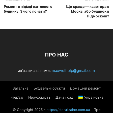
Ремонт в підїзді житлового
Що краще — квартира в
будинку. З чого почати?
Москві або будинок в
Підмосковї?
ПРО НАС
зв'язатися з нами:
maxwelhelp@gmail.com
Загальна
Будівельні об’єкти
Домашній ремонт
Інтер’єр
Нерухомість
Дача і сад
Українська
© Copyright 2025 -
https://starukraine.com.ua
- При