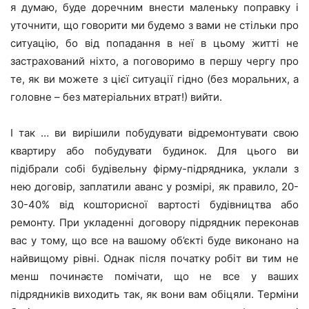
я думаю, буде доречним внести маленьку поправку і
уточнити, що говорити ми будемо з вами не стільки про
ситуацію, бо від попадання в неї в цьому житті не
застрахований ніхто, а поговоримо в першу чергу про
те, як ви можете з цієї ситуації гідно (без моральних, а
головне – без матеріальних втрат!) вийти.
І так … ви вирішили побудувати відремонтувати свою
квартиру або побудувати будинок. Для цього ви
підібрали собі будівельну фірму-підрядника, уклали з
нею договір, заплатили аванс у розмірі, як правило, 20-
30-40% від кошторисної вартості будівництва або
ремонту. При укладенні договору підрядник переконав
вас у тому, що все на вашому об’єкті буде виконано на
найвищому рівні. Однак після початку робіт ви тим не
менш починаєте помічати, що не все у ваших
підрядників виходить так, як вони вам обіцяли. Терміни