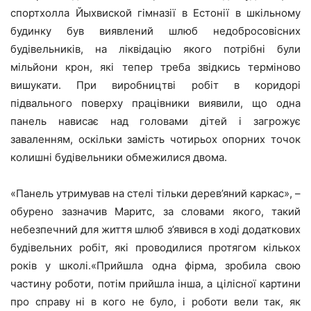
спортхолла Йыхвиской гімназії в Естонії в шкільному
будинку був виявлений шлюб недобросовісних
будівельників, на ліквідацію якого потрібні були
мільйони крон, які тепер треба звідкись терміново
вишукати. При виробництві робіт в коридорі
підвального поверху працівники виявили, що одна
панель нависає над головами дітей і загрожує
заваленням, оскільки замість чотирьох опорних точок
колишні будівельники обмежилися двома.
«Панель утримував на стелі тільки дерев’яний каркас», –
обурено зазначив Маритс, за словами якого, такий
небезпечний для життя шлюб з’явився в ході додаткових
будівельних робіт, які проводилися протягом кількох
років у школі.«Прийшла одна фірма, зробила свою
частину роботи, потім прийшла інша, а цілісної картини
про справу ні в кого не було, і роботи вели так, як