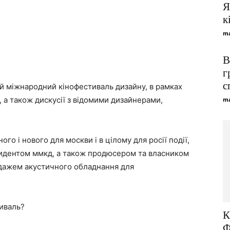
Я
Viber
Telegram
WhatsApp
к
ma
В
г
с
й міжнародний кінофестиваль дизайну, в рамках
 а також дискусії з відомими дизайнерами,
ma
о і нового для москви і в цілому для росії події,
зидентом ммкд, а також продюсером та власником
родажем акустичного обладнання для
тиваль?
К
Ф