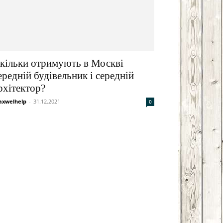
кільки отримують в Москві
ередній будівельник і середній
рхітектор?
xwelhelp
-
31.12.2021
0