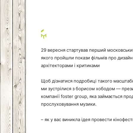
Facebook
VK
Twitter
29 вересня стартував перший московськи
якого пройшли покази фільмів про дизайн,
архітекторами і критиками
Щоб дізнатися подробиці такого масштабног
ми зустрілися з борисом хободом — пре
компанії foster group, яка займається п
прослуховування музики.
– як у вас виникла ідея провести кінофес