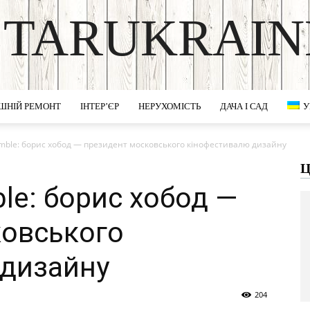
STARUKRAIN
DISCOVER THE ART OF PUBLISHING
ШНІЙ РЕМОНТ
ІНТЕР’ЄР
НЕРУХОМІСТЬ
ДАЧА І САД
У
oomble: борис хобод — президент московського кінофестивалю дизайну
Ц
ble: борис хобод —
ковського
 дизайну
204