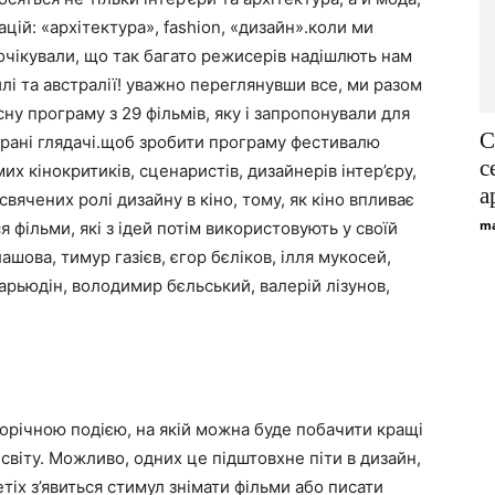
ацій: «архітектура», fashion, «дизайн».коли ми
 очікували, що так багато режисерів надішлють нам
илі та австралії! уважно переглянувши все, ми разом
у програму з 29 фільмів, яку і запропонували для
С
екрані глядачі.щоб зробити програму фестивалю
с
х кінокритиків, сценаристів, дизайнерів інтер’єру,
а
свячених ролі дизайну в кіно, тому, як кіно впливає
ma
я фільми, які з ідей потім використовують у своїй
шова, тимур газієв, єгор бєліков, ілля мукосей,
арьюдін, володимир бєльський, валерій лізунов,
орічною подією, на якій можна буде побачити кращі
 світу. Можливо, одних це підштовхне піти в дизайн,
ретіх з’явиться стимул знімати фільми або писати