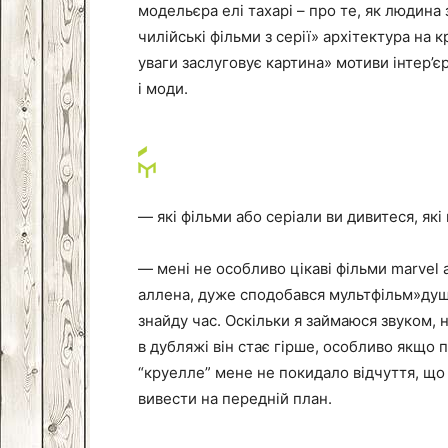
модельєра елі тахарі – про те, як людина
чилійські фільми з серії» архітектура на 
уваги заслуговує картина» мотиви інтер’є
і моди.
— які фільми або серіали ви дивитеся, як
— мені не особливо цікаві фільми marvel
аллена, дуже сподобався мультфільм»душа
знайду час. Оскільки я займаюся звуком, 
в дубляжі він стає гірше, особливо якщо 
“круелле” мене не покидало відчуття, що 
вивести на передній план.