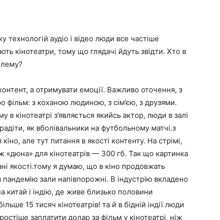
у технологій аудіо і відео люди все частіше
ть кінотеатри, тому що глядачі йдуть звідти. Хто в
блему?
онтент, а отримувати емоції. Важливо оточення, з
о фільм: з коханою людиною, з сім’єю, з друзями.
у в кінотеатрі з’являється якийсь актор, люди в залі
радіти, як вболівальники на футбольному матчі.з
іно, але тут питання в якості контенту. На стрімі,
 ж «дюна» для кінотеатрів — 300 гб. Так що картинка
ні якості.тому я думаю, що в кіно продовжать
з пандемію зали напівпорожні. В індустрію вкладено
а китай і індію, де живе близько половини
льше 15 тисяч кінотеатрів! та й в бідній індії люди
ростіше заплатити долар за фільм у кінотеатрі, ніж