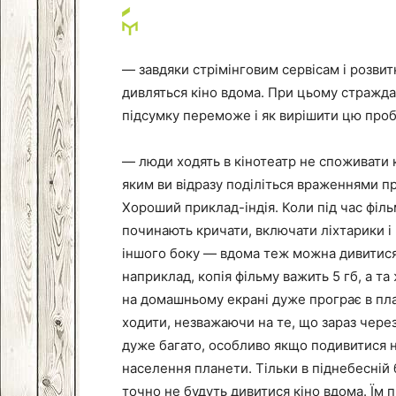
— завдяки стрімінговим сервісам і розвитк
дивляться кіно вдома. При цьому страждаю
підсумку переможе і як вирішити цю про
— люди ходять в кінотеатр не споживати к
яким ви відразу поділіться враженнями пр
Хороший приклад-індія. Коли під час фільм
починають кричати, включати ліхтарики і 
іншого боку — вдома теж можна дивитися к
наприклад, копія фільму важить 5 гб, а та
на домашньому екрані дуже програє в пла
ходити, незважаючи на те, що зараз чере
дуже багато, особливо якщо подивитися н
населення планети. Тільки в піднебесній бі
точно не будуть дивитися кіно вдома. Їм п