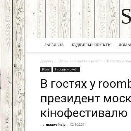
ЗАГАЛЬНА
БУДІВЕЛЬНІ ОБ’ЄКТИ
ДОМА
Додому
Різне
В гостях у румбл
В гостях у r
Різне
В гостях у румбл
В гостях у room
президент мос
кінофестивалю
по
maxwelhelp
-
02.10.2021