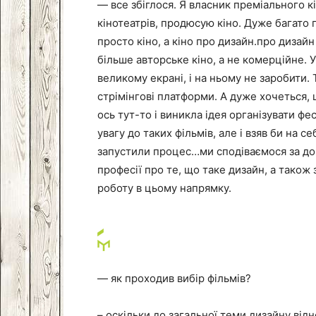
— все збіглося. Я власник преміального к
кінотеатрів, продюсую кіно. Дуже багато 
просто кіно, а кіно про дизайн.про дизайн
більше авторське кіно, а не комерційне. 
великому екрані, і на ньому не заробити. Т
стрімінгові платформи. А дуже хочеться,
ось тут-то і виникла ідея організувати ф
увагу до таких фільмів, але і взяв би на с
запустили процес…ми сподіваємося за до
професії про те, що таке дизайн, а також
роботу в цьому напрямку.
— як проходив вибір фільмів?
– оскільки до загальної теми дизайну відно