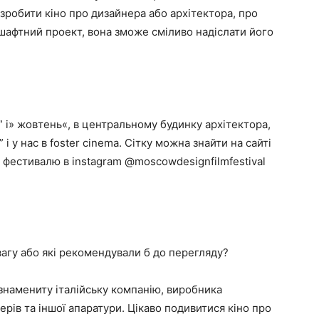
 зробити кіно про дизайнера або архітектора, про
афтний проект, вона зможе сміливо надіслати його
” і» жовтень«, в центральному будинку архітектора,
і у нас в foster cinema. Сітку можна знайти на сайті
нці фестивалю в instagram @moscowdesignfilmfestival
вагу або які рекомендували б до перегляду?
о знамениту італійську компанію, виробника
рів та іншої апаратури. Цікаво подивитися кіно про