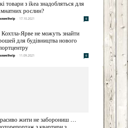
кі товари з ikea знадобляться для
Email
Print
імнатних рослин?
xwelhelp
-
17.10.2021
0
 Кохтла-Ярве не можуть знайти
рошей для будівництва нового
портцентру
xwelhelp
-
11.09.2021
0
расиво жити не заборониш …
оторепортаж з квартири з