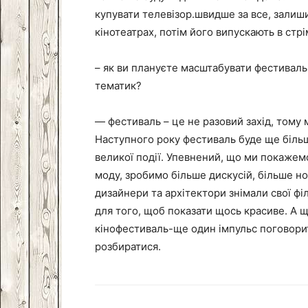
купувати телевізор.швидше за все, залишит
кінотеатрах, потім його випускають в стрі
– як ви плануєте масштабувати фестиваль 
тематик?
— фестиваль – це не разовий захід, тому 
Наступного року фестиваль буде ще більш
великої події. Упевнений, що ми покажем
моду, зробимо більше дискусій, більше но
дизайнери та архітектори знімали свої фі
для того, щоб показати щось красиве. А 
кінофестиваль-ще один імпульс поговорити
розбиратися.