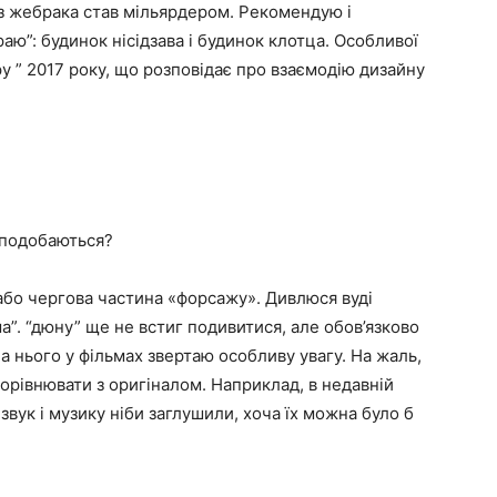
 з жебрака став мільярдером. Рекомендую і
краю”: будинок нісідзава і будинок клотца. Особливої
ру ” 2017 року, що розповідає про взаємодію дизайну
і подобаються?
 або чергова частина «форсажу». Дивлюся вуді
”. “дюну” ще не встиг подивитися, але обов’язково
на нього у фільмах звертаю особливу увагу. На жаль,
порівнювати з оригіналом. Наприклад, в недавній
звук і музику ніби заглушили, хоча їх можна було б