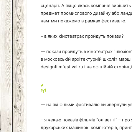
сценарії. А якщо якась компанія вирішить
предмет промислового дизайну або ландш
нам-ми покажемо в рамках фестивалю.
– в яких кінотеатрах пройдуть покази?
— покази пройдуть в кінотеатрах “ілюзіон
в московській архітектурній школі» марш ” 
designfilmfestival.ru і на офіційній сторі
— на які фільми фестивалю ви звернули у
– я чекаю показів фільмів “оліветті” – пр
друкарських машинок, комп’ютерів, принте