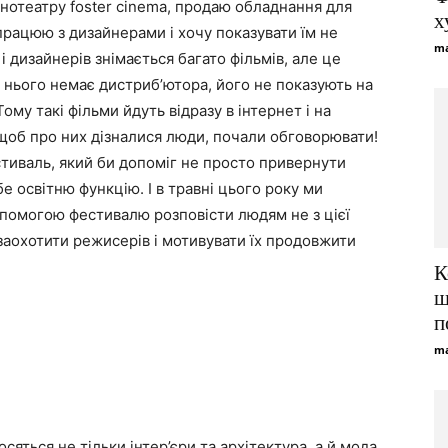
інотеатру foster cinema, продаю обладнання для
х
працюю з дизайнерами і хочу показувати їм не
ma
 і дизайнерів знімається багато фільмів, але це
У нього немає дистриб’ютора, його не показують на
ому такі фільми йдуть відразу в інтернет і на
 щоб про них дізналися люди, почали обговорювати!
естиваль, який би допоміг не просто привернути
ебе освітню функцію. І в травні цього року ми
помогою фестивалю розповісти людям не з цієї
 заохотити режисерів і мотивувати їх продовжити
К
щ
п
ma
сяться не тільки інтер’єри та архітектура, а й мода,