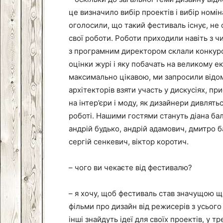
це визначило вибір проектів і вибір номін
оголосили, що такий фестиваль існує, не
свої роботи. Роботи приходили навіть з ч
з програмним директором склали конкурсн
оцінки журі і яку побачать на великому 
максимально цікавою, ми запросили відоми
архітекторів взяти участь у дискусіях, при
на інтер’єри і моду, як дизайнери дивлятьс
роботі. Нашими гостями стануть діана бала
андрій будько, андрій адамович, дмитро б
сергій сенкевич, віктор коротич.
– чого ви чекаєте від фестивалю?
– я хочу, щоб фестиваль став значущою щ
фільми про дизайн від режисерів з усього
інші знайдуть ідеї для своїх проектів, у т