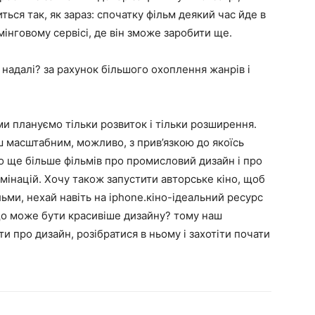
ься так, як зараз: спочатку фільм деякий час йде в
мінговому сервісі, де він зможе заробити ще.
надалі? за рахунок більшого охоплення жанрів і
ми плануємо тільки розвиток і тільки розширення.
 масштабним, можливо, з прив’язкою до якоїсь
о ще більше фільмів про промисловий дизайн і про
мінацій. Хочу також запустити авторське кіно, щоб
льми, нехай навіть на iphone.кіно-ідеальний ресурс
що може бути красивіше дизайну? тому наш
 про дизайн, розібратися в ньому і захотіти почати