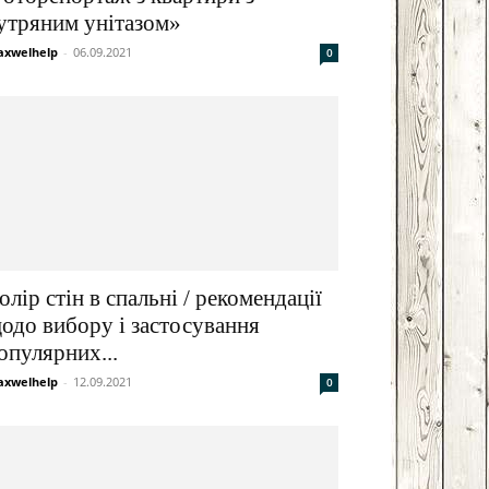
утряним унітазом»
xwelhelp
-
06.09.2021
0
олір стін в спальні / рекомендації
одо вибору і застосування
опулярних...
xwelhelp
-
12.09.2021
0