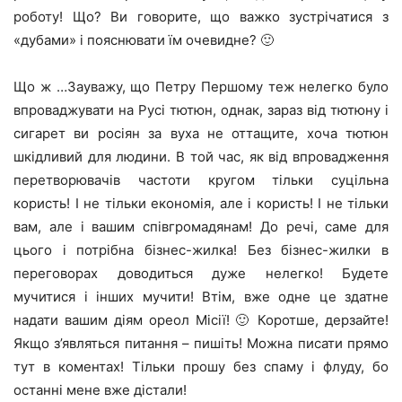
роботу! Що? Ви говорите, що важко зустрічатися з
«дубами» і пояснювати їм очевидне? 🙂
Що ж …Зауважу, що Петру Першому теж нелегко було
впроваджувати на Русі тютюн, однак, зараз від тютюну і
сигарет ви росіян за вуха не оттащите, хоча тютюн
шкідливий для людини. В той час, як від впровадження
перетворювачів частоти кругом тільки суцільна
користь! І не тільки економія, але і користь! І не тільки
вам, але і вашим співгромадянам! До речі, саме для
цього і потрібна бізнес-жилка! Без бізнес-жилки в
переговорах доводиться дуже нелегко! Будете
мучитися і інших мучити! Втім, вже одне це здатне
надати вашим діям ореол Місії! 🙂 Коротше, дерзайте!
Якщо з’являться питання – пишіть! Можна писати прямо
тут в коментах! Тільки прошу без спаму і флуду, бо
останні мене вже дістали!