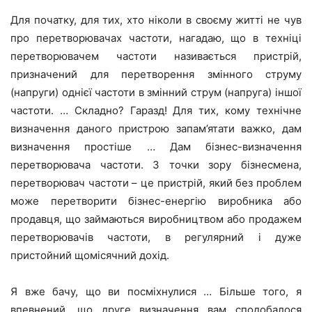
Для початку, для тих, хто ніколи в своєму житті не чув
про перетворювачах частоти, нагадаю, що в техніці
перетворювачем частоти називається пристрій,
призначений для перетворення змінного струму
(напруги) однієї частоти в змінний струм (напруга) іншої
частоти. … Складно? Гаразд! Для тих, кому технічне
визначення даного пристрою запам’ятати важко, дам
визначення простіше … Дам бізнес-визначення
перетворювача частоти. З точки зору бізнесмена,
перетворювач частоти – це пристрій, який без проблем
може перетворити бізнес-енергію виробника або
продавця, що займаються виробництвом або продажем
перетворювачів частоти, в регулярний і дуже
пристойний щомісячний дохід.
Я вже бачу, що ви посміхнулися … Більше того, я
впевнений, що друге визначення вам сподобалося