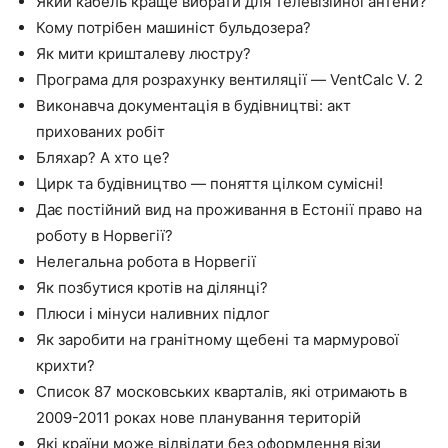
Який кабель краще вибрати для телевізійної антени?
Кому потрібен машиніст бульдозера?
Як мити кришталеву люстру?
Програма для розрахунку вентиляції — VentCalc V. 2
Виконавча документація в будівництві: акт
прихованих робіт
Бляхар? А хто це?
Цирк та будівництво — поняття цілком сумісні!
Дає постійний вид на проживання в Естонії право на
роботу в Норвегії?
Нелегальна робота в Норвегії
Як позбутися кротів на ділянці?
Плюси і мінуси наливних підлог
Як заробити на гранітному щебені та мармурової
крихти?
Список 87 московських кварталів, які отримають в
2009-2011 роках нове планування територій
Які країни може відвідати без оформлення візи