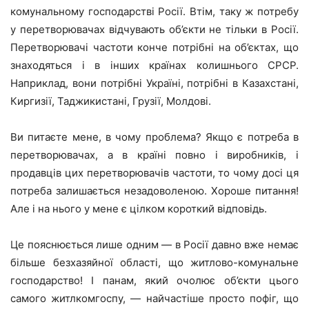
комунальному господарстві Росії. Втім, таку ж потребу
у перетворювачах відчувають об’єкти не тільки в Росії.
Перетворювачі частоти конче потрібні на об’єктах, що
знаходяться і в інших країнах колишнього СРСР.
Наприклад, вони потрібні Україні, потрібні в Казахстані,
Киргизії, Таджикистані, Грузії, Молдові.
Ви питаєте мене, в чому проблема? Якщо є потреба в
перетворювачах, а в країні повно і виробників, і
продавців цих перетворювачів частоти, то чому досі ця
потреба залишається незадоволеною. Хороше питання!
Але і на нього у мене є цілком короткий відповідь.
Це пояснюється лише одним — в Росії давно вже немає
більше безхазяйної області, що житлово-комунальне
господарство! І панам, який очолює об’єкти цього
самого житлкомгоспу, — найчастіше просто пофіг, що