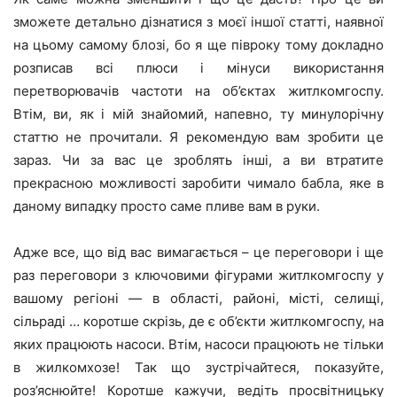
зможете детально дізнатися з моєї іншої статті, наявної
на цьому самому блозі, бо я ще півроку тому докладно
розписав всі плюси і мінуси використання
перетворювачів частоти на об’єктах житлкомгоспу.
Втім, ви, як і мій знайомий, напевно, ту минулорічну
статтю не прочитали. Я рекомендую вам зробити це
зараз. Чи за вас це зроблять інші, а ви втратите
прекрасною можливості заробити чимало бабла, яке в
даному випадку просто саме пливе вам в руки.
Адже все, що від вас вимагається – це переговори і ще
раз переговори з ключовими фігурами житлкомгоспу у
вашому регіоні — в області, районі, місті, селищі,
сільраді … коротше скрізь, де є об’єкти житлкомгоспу, на
яких працюють насоси. Втім, насоси працюють не тільки
в жилкомхозе! Так що зустрічайтеся, показуйте,
роз’яснюйте! Коротше кажучи, ведіть просвітницьку