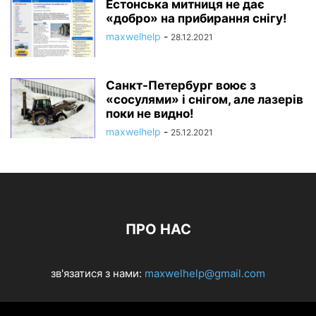
Естонська митниця не дає
«добро» на прибирання снігу!
maxwelhelp
-
28.12.2021
Санкт-Петербург воює з
«сосулями» і снігом, але лазерів
поки не видно!
maxwelhelp
-
25.12.2021
ПРО НАС
зв'язатися з нами:
maxwelhelp@gmail.com