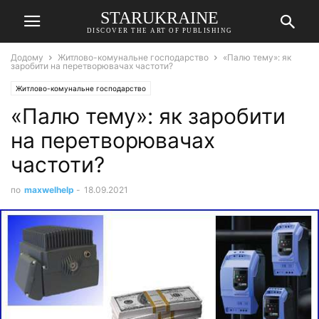
STARUKRAINE
DISCOVER THE ART OF PUBLISHING
Додому
Житлово-комунальне господарство
«Палю тему»: як
заробити на перетворювачах частоти?
Житлово-комунальне господарство
«Палю тему»: як заробити
на перетворювачах
частоти?
по
maxwelhelp
-
18.09.2021