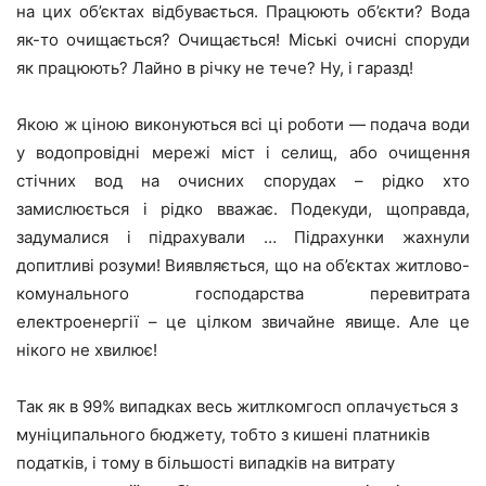
на цих об’єктах відбувається. Працюють об’єкти? Вода
як-то очищається? Очищається! Міські очисні споруди
як працюють? Лайно в річку не тече? Ну, і гаразд!
Якою ж ціною виконуються всі ці роботи — подача води
у водопровідні мережі міст і селищ, або очищення
стічних вод на очисних спорудах – рідко хто
замислюється і рідко вважає. Подекуди, щоправда,
задумалися і підрахували … Підрахунки жахнули
допитливі розуми! Виявляється, що на об’єктах житлово-
комунального господарства перевитрата
електроенергії – це цілком звичайне явище. Але це
нікого не хвилює!
Так як в 99% випадках весь житлкомгосп оплачується з
муніципального бюджету, тобто з кишені платників
податків, і тому в більшості випадків на витрату