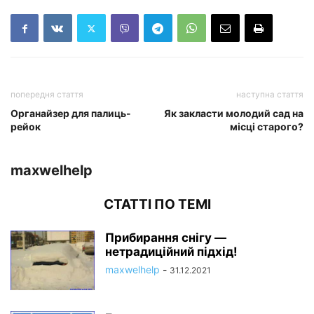
попередня стаття
наступна стаття
Органайзер для палиць-
Як закласти молодий сад на
рейок
місці старого?
maxwelhelp
СТАТТІ ПО ТЕМІ
Прибирання снігу —
нетрадиційний підхід!
maxwelhelp
-
31.12.2021