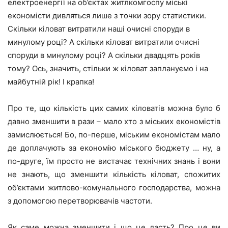
електроенергії на об’єктах житлкомгоспу міські
економісти дивляться лише з точки зору статистики.
Скільки кіловат витратили наші очисні споруди в
минулому році? А скільки кіловат витратили очисні
споруди в минулому році? А скільки двадцять років
тому? Ось, значить, стільки ж кіловат заплануємо і на
майбутній рік! І крапка!
Про те, що кількість цих самих кіловатів можна було б
давно зменшити в рази – мало хто з міських економістів
замислюється! Бо, по-перше, міським економістам мало
де доплачують за економію міського бюджету … ну, а
по-друге, їм просто не вистачає технічних знань і вони
не знають, що зменшити кількість кіловат, спожитих
об’єктами житлово-комунального господарства, можна
з допомогою перетворювачів частоти.
Як саме можна зменшити і що це дасть? Про це ви