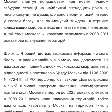
Москви впритул попрацювати над новим планом
забудови столиці на найближчі п’ятнадцять років, я,
чесно кажучи, не думав, що воно викличе такий інтерес
у гостей блогу. Але за минулий тиждень я отримав
кілька ваших мэйлов, в яких ви питаєте мене, чи не знаю
я, які саме московські квартали отримають в 2009-2011
роках нове планування територій.
Що ж … Я радий, що вас зацікавила інформація з мого
блогу. І я радий подвійно, що можу вам допомогти. І я
дам сьогодні повний список московських кварталів, які у
відповідності з постановою Уряду Москви від 11.08.2009
N 772-ПП «ПРО першочергові заходи Довгострокової
міської цільової програми знесення некомфортного
житла в місті Москві на період до 2025 року» отримають
в 2009-2011 роках нове планування територій, тобто
дам список кварталів у Москві, на території яких у
найближчі роки буде проводитися знесення