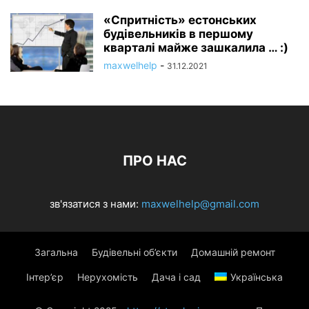
«Спритність» естонських
будівельників в першому
кварталі майже зашкалила … :)
maxwelhelp
-
31.12.2021
ПРО НАС
зв'язатися з нами:
maxwelhelp@gmail.com
Загальна
Будівельні об’єкти
Домашній ремонт
Інтер’єр
Нерухомість
Дача і сад
Українська