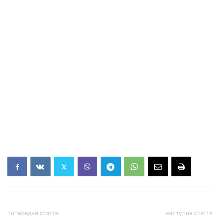
попередня стаття
наступна стаття