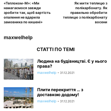
«Теплоком-М»: «Ми
Як мити теплицю з
намагаємося завжди
полікарбонату. Як
зробити так, щоб вартість
правильно обробити
опалення не вдарила
теплицю з полікарбонату
замовника по кишені»
восени
maxwelhelp
СТАТТІ ПО ТЕМІ
Людина на будівництві. Є у нього
права?
maxwelhelp
-
31.12.2021
Плити перекриття … з
доставкою додому!
maxwelhelp
-
31.12.2021