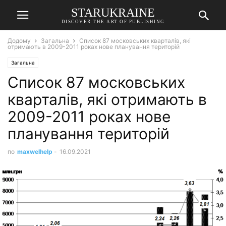
STARUKRAINE
DISCOVER THE ART OF PUBLISHING
Додому
Загальна
Список 87 московських кварталів, які
отримають в 2009-2011 роках нове планування територій
Загальна
Список 87 московських
кварталів, які отримають в
2009-2011 роках нове
планування територій
по
maxwelhelp
-
16.09.2021