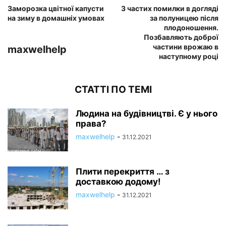
Заморозка цвітної капусти
3 частих помилки в догляді
на зиму в домашніх умовах
за полуницею після
плодоношення.
Позбавляють доброї
частини врожаю в
maxwelhelp
наступному році
СТАТТІ ПО ТЕМІ
Людина на будівництві. Є у нього
права?
maxwelhelp
-
31.12.2021
Плити перекриття … з
доставкою додому!
maxwelhelp
-
31.12.2021