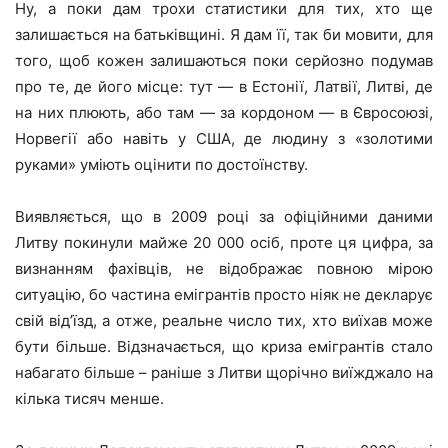
Ну, а поки дам трохи статистики для тих, хто ще
залишається на батьківщині. Я дам її, так би мовити, для
того, щоб кожен залишаються поки серйозно подумав
про те, де його місце: тут — в Естонії, Латвії, Литві, де
на них плюють, або там — за кордоном — в Євросоюзі,
Норвегії або навіть у США, де людину з «золотими
руками» уміють оцінити по достоїнству.
Виявляється, що в 2009 році за офіційними даними
Литву покинули майже 20 000 осіб, проте ця цифра, за
визнанням фахівців, не відображає повною мірою
ситуацію, бо частина емігрантів просто ніяк не декларує
свій від’їзд, а отже, реальне число тих, хто виїхав може
бути більше. Відзначається, що криза емігрантів стало
набагато більше – раніше з Литви щорічно виїжджало на
кілька тисяч менше.