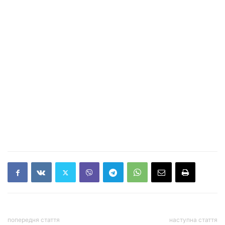
попередня стаття
наступна стаття