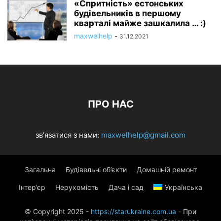
«Спритність» естонських
будівельників в першому
кварталі майже зашкалила … :)
maxwelhelp
-
31.12.2021
ПРО НАС
зв'язатися з нами:
maxwelhelp@gmail.com
Загальна
Будівельні об’єкти
Домашній ремонт
Інтер’єр
Нерухомість
Дача і сад
Українська
© Copyright 2025 -
https://starukraine.com.ua
- При