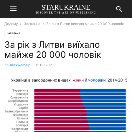
STARUKRAINE
DISCOVER THE ART OF PUBLISHING
Додому
Загальна
За рік з Литви виїхало майже 20 000 чоловік
Загальна
За рік з Литви виїхало
майже 20 000 чоловік
по
maxwelhelp
-
02.09.2021